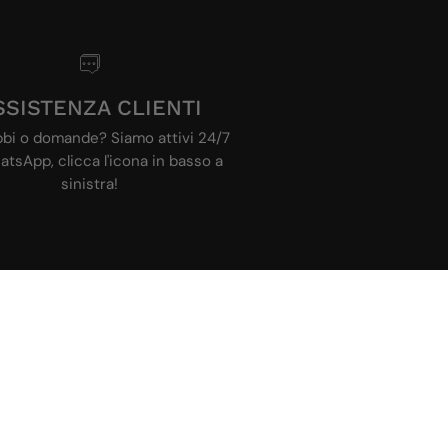
ENTRA IN OVERLIMIT
Entra a far parte della Community!
ISCRIVITI
SSISTENZA CLIENTI
bbi o domande? Siamo attivi 24/7
tsApp, clicca l'icona in basso a
sinistra!