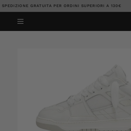
Salta
SPEDIZIONE GRATUITA PER ORDINI SUPERIORI A 130
al
contenuto
Apri
menu
di
navigazione
Apri
lightbox
dell'immagine