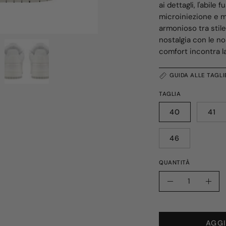
ai dettagli, l'abile
microiniezione e m
armonioso tra stile
nostalgia con le no
comfort incontra l
GUIDA ALLE TAGLI
TAGLIA
40
41
46
QUANTITÀ
Quantità
Riduci
Aum
quantità
quan
AGGI