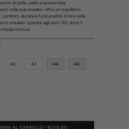
 fusione di pelle, pelle scamosciata,
esh nella tua sneaker offre un equilibrio
, comfort, durata e funzionalità. Entra nella
stre sneaker ispirate agli anni '90, dove il
a moda iconica.
E
42
43
44
45
enta
tità
UNGI AL CARRELLO
€270,00