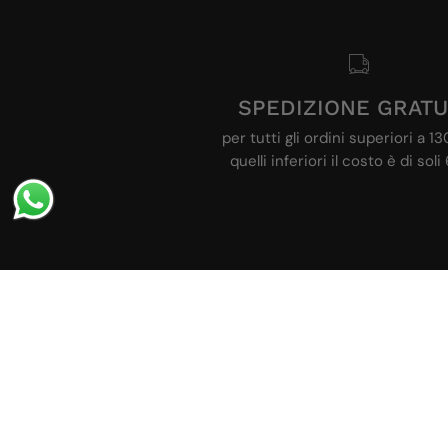
INFORMAZIONI UTILI
Cerca
Privacy Policy
SPEDIZIONE GRATU
Cookie Policy
per tutti gli ordini superiori a 1
Informativa sulle spedizioni
quelli inferiori il costo è di sol
Termini e condizioni
Resi e Rimborsi