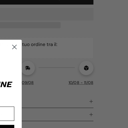
ceverai il tuo ordine tra il: 
INE
09/08
10/08 - 11/08
vaggio
rsi