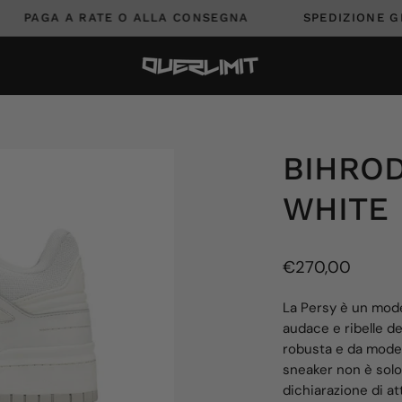
€
PAGA A RATE O ALLA CONSEGNA
SPEDIZIO
Apri
BIHROD
lightbox
WHITE
dell'immagine
€270,00
La Persy è un mode
audace e ribelle de
robusta e da modell
sneaker non è solo
dichiarazione di at