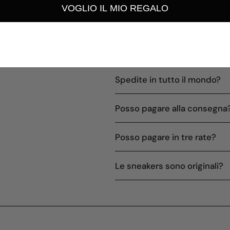
VOGLIO IL MIO REGALO
Quanto impiega il mio ordine
Spedite in tutto il mondo?
Posso pagare alla consegna
Posso pagare in tre rate?
Le sneakers sono originali?