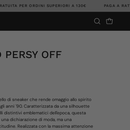
NE GRATUITA PER ORDINI SUPERIORI A 130€
PAGA 
APRI CARR
Apri
la
barra
di
ricerca
 PERSY OFF
Apri
lightbox
dell'immagine
llo di sneaker che rende omaggio allo spirito
gli anni '90. Caratterizzata da una silhouette
i distintivi emblematici dell'epoca, questa
 una dichiarazione di moda, ma una
titudine. Realizzata con la massima attenzione