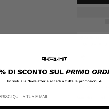
🏠Ordina oggi, ri
⚡️
10/08 e 11/08
% DI SCONTO SUL
PRIMO ORD
08/08
Iscriviti alla Newsletter e accedi a tutte le promozioni 🔥
Informazioni sul la
Spedizioni e rimbo