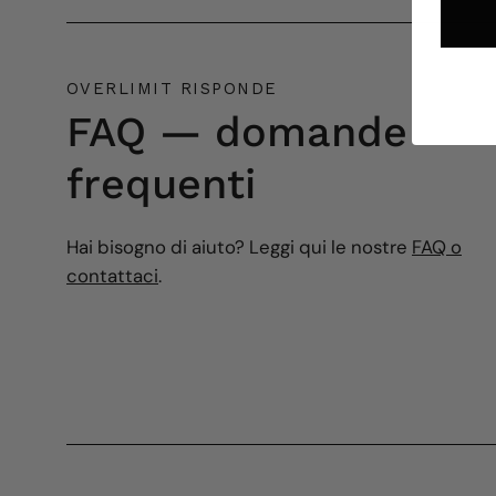
OVERLIMIT RISPONDE
FAQ — domande
frequenti
Hai bisogno di aiuto? Leggi qui le nostre
FAQ o
contattaci
.